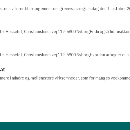
ster inviterer tilarrangement om greenwashingonsdag den 1. oktober 
l Hesselet, Christianslundsvej 119, 5800 NyborgEr du også lidt usikker
el Hesselet, Christianslundsvej 119, 5800 NyborgHvordan arbejder du
kat
 mere i mindre og mellemstore virksomheder, som for manges vedkommen