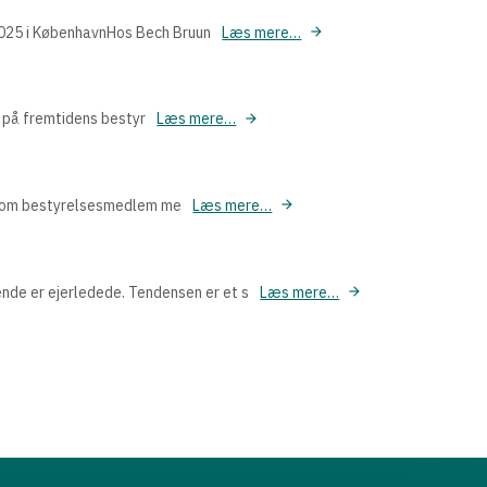
2025 i KøbenhavnHos Bech Bruun
Læs mere…
 på fremtidens bestyr
Læs mere…
 som bestyrelsesmedlem me
Læs mere…
de er ejerledede. Tendensen er et s
Læs mere…