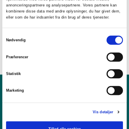
Att.: Annette Lerche
annonceringspartnere og analysepartnere. Vores partnere kan
kombinere disse data med andre oplysninger, du har givet dem,
ale
@danskeadvokater.dk
eller som de har indsamlet fra din brug af deres tjenester.
Åbningstider:
Samtykkevalg
Mandag til torsdag fra kl. 9.00 - 15.30
Nødvendig
Fredag fra kl. 9.00 - 15.00
Præferencer
Statistik
Marketing
Kontakt os
Vesterbrogade 32
Vis detaljer
1620 København V
T +45 33437009
forening@danskeadvokater.dk
Tillad alle cookies