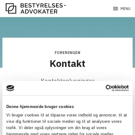
menu
MENU
FORENINGEN
Kontakt
Kontaktoplysninger
Bestyrelsesadvokater
c/o Danske Advokater
Denne hjemmeside bruger cookies
Vesterbrogade 32
Vi bruger cookies til at tilpasse vores indhold og annoncer, til at
1620 København V.
vise dig funktioner til sociale medier og til at analysere vores
Tlf. 33 43 70 00
trafik. Vi deler også oplysninger om din brug af vores
hjemmeside med vores partnere inden for sociale medier,