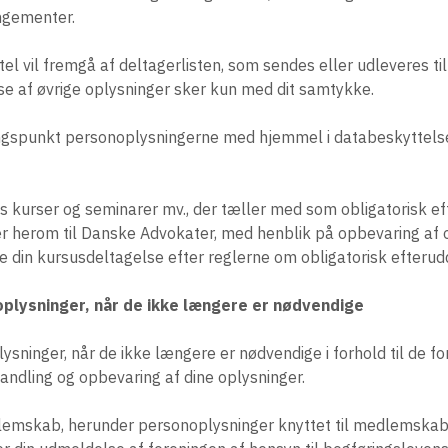
angementer.
itel vil fremgå af deltagerlisten, som sendes eller udleveres ti
lse af øvrige oplysninger sker kun med dit samtykke.
gspunkt personoplysningerne med hjemmel i databeskyttelse
ns kurser og seminarer mv., der tæller med som obligatorisk e
ger herom til Danske Advokater, med henblik på opbevaring af 
din kursusdeltagelse efter reglerne om obligatorisk efterud
oplysninger, når de ikke længere er nødvendige
lysninger, når de ikke længere er nødvendige i forhold til de 
handling og opbevaring af dine oplysninger.
lemskab, herunder personoplysninger knyttet til medlemsk