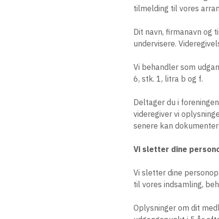
tilmelding til vores arr
Dit navn, firmanavn og t
undervisere. Videregive
Vi behandler som udgan
6, stk. 1, litra b og f.
Deltager du i foreninge
videregiver vi oplysnin
senere kan dokumentere 
Vi sletter dine person
Vi sletter dine personop
til vores indsamling, be
Oplysninger om dit med