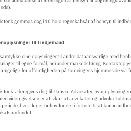
er din udmeldelse af foreningen af hensyn til bogføringslovens
nde).
storik gemmes dog i 10 hele regnskabsår af hensyn til indber
onoplysninger til tredjemand
n samtykke dine oplysninger til andre dataansvarlige med henb
sninger til egne formål, herunder markedsføring. Kontaktoply
gængelige for offentligheden på foreningens hjemmeside via f
storik videregives dog til Danske Advokater, hvor oplysningern
ed videregivelsen er at sikre, at advokater og advokatfuldmæ
 periode, hvor der er behov for det i forhold til at kunne indbe
vokatsamfundet.