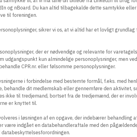
 samtykke til, at vi må låne dit billede fra LinkedIn til brug f
kedIn og nBoard. Du kan altid tilbagekalde dette samtykke eller
e til foreningen.
sonoplysninger, sikrer vi os, at vi altid har et lovligt grundlag
sonoplysninger, der er nødvendige og relevante for varetagel
om udgangspunkt kun almindelige personoplysninger, men ve
behandle CPR.nr. eller følsomme personoplysninger.
sningerne i forbindelse med bestemte formål, f.eks. med hen
, behandle dit medlemskab eller gennemføre den aktivitet, so
s ikke til tredjemand, bortset fra de tredjemænd, der er involv
e er knyttet til.
volveres i løsningen af en opgave, der indebærer behandling a
 der være indgået en databehandleraftale med den pågældende
databeskyttelsesforordningen.