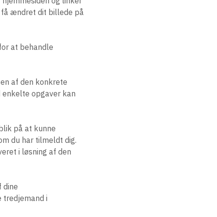
or hjemmesiden og linker
 få ændret dit billede på
 for at behandle
sen af den konkrete
d enkelte opgaver kan
blik på at kunne
m du har tilmeldt dig.
eret i løsning af den
f dine
 tredjemand i