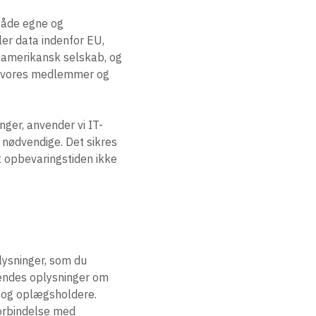
 både egne og
er data indenfor EU,
t amerikansk selskab, og
re vores medlemmer og
ger, anvender vi IT-
r nødvendige. Det sikres
at opbevaringstiden ikke
lysninger, som du
vendes oplysninger om
e og oplægsholdere.
forbindelse med