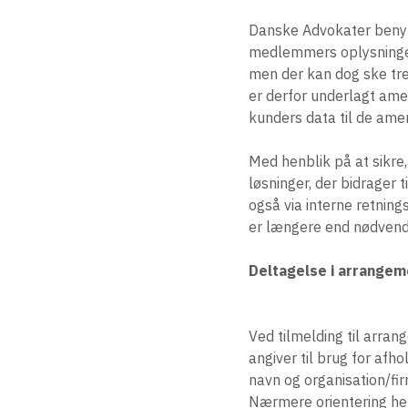
Danske Advokater benytt
medlemmers oplysninger 
men der kan dog ske tre
er derfor underlagt ame
kunders data til de ame
Med henblik på at sikre
løsninger, der bidrager 
også via interne retning
er længere end nødven
Deltagelse i arrangem
Ved tilmelding til arra
angiver til brug for a
navn og organisation/fir
Nærmere orientering her