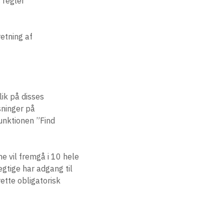
 regler
etning af
lik på disses
sninger på
unktionen ”Find
e vil fremgå i 10 hele
gtige har adgang til
rette obligatorisk