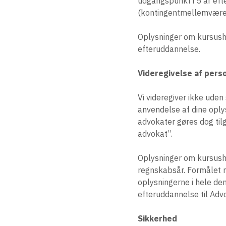
udgangspunkt i 5 år eft
(kontingentmellemvære
Oplysninger om kursushi
efteruddannelse.
Videregivelse af pers
Vi videregiver ikke ude
anvendelse af dine oply
advokater gøres dog til
advokat”.
Oplysninger om kursushi
regnskabsår. Formålet m
oplysningerne i hele den
efteruddannelse til Ad
Sikkerhed