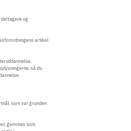
l deltagere og
sforordningens artikel
fteruddannelse,
oplysningerne, så du
dannelse.
formål, som var grunden
abet, gemmes som