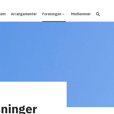
search
lem
Arrangementer
Foreningen
Medlemmer
keyboard_arrow_down
sninger