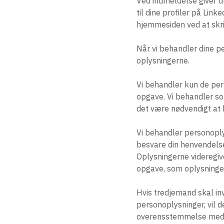
Ved indmeldelse giver du
til dine profiler på Lin
hjemmesiden ved at skriv
Når vi behandler dine per
oplysningerne.
Vi behandler kun de per
opgave. Vi behandler s
det være nødvendigt at 
Vi behandler personoply
besvare din henvendelse
Oplysningerne videregive
opgave, som oplysningern
Hvis tredjemand skal in
personoplysninger, vil
overensstemmelse med 