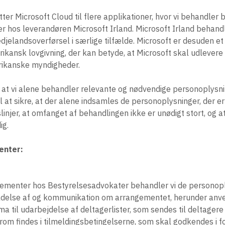
er Microsoft Cloud til flere applikationer, hvor vi behandler
hos leverandøren Microsoft Irland. Microsoft Irland behandl
djelandsoverførsel i særlige tilfælde. Microsoft er desuden e
rikansk lovgivning, der kan betyde, at Microsoft skal udleve
rikanske myndigheder.
, at vi alene behandler relevante og nødvendige personoplysnin
til at sikre, at der alene indsamles de personoplysninger, der e
slinjer, at omfanget af behandlingen ikke er unødigt stort, og 
dig.
enter:
ngementer hos Bestyrelsesadvokater behandler vi de personop
fholdelse af og kommunikation om arrangementet, herunder an
ma til udarbejdelse af deltagerlister, som sendes til deltager
om findes i tilmeldingsbetingelserne, som skal godkendes i 