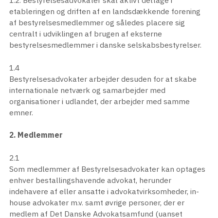
1.2. Bestyrelsesadvokater skal aktivt deltage i
etableringen og driften af en landsdækkende forening
af bestyrelsesmedlemmer og således placere sig
centralt i udviklingen af brugen af eksterne
bestyrelsesmedlemmer i danske selskabsbestyrelser.
1.4
Bestyrelsesadvokater arbejder desuden for at skabe
internationale netværk og samarbejder med
organisationer i udlandet, der arbejder med samme
emner.
2. Medlemmer
2.1
Som medlemmer af Bestyrelsesadvokater kan optages
enhver bestallingshavende advokat, herunder
indehavere af eller ansatte i advokatvirksomheder, in-
house advokater m.v. samt øvrige personer, der er
medlem af Det Danske Advokatsamfund (uanset