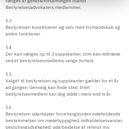
vælges af generalforsamlingen blandt
Bestyrelsesadvokaters medlemmer.
5.3
Bestyrelsen konstituerer sig selv med formandskab og
andre funktioner
5.4
Der kan vælges op til 3 suppleanter, som kan indtræde
ved et bestyrelsesmedlems varige forfald.
5.5
Valget til bestyrelsen og suppleanter gælder for et år
ad gangen. Genvalg kan finde sted. Intet
bestyrelsesmedlem kan dog sidde i mere end ni år.
5.6
Bestyrelsen udarbejder forretningsorden indeholdende
bestemmelser om mødehyppighed, indkaldelsesvarsler,
beslutningsdygtighed, udarbejdelse af referat m.v.