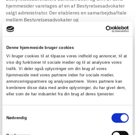
hjemmesider varetages af en af Bestyrelsesadvokater
valgt administrator. Der etableres en samarbejdsaftale
mellem Bestyrelsesadvokater og
Bestyrelsesadvokaters administrator, som fastlægger
opgavernes nærmere omfang.
3.2
Denne hjemmeside bruger cookies
Bestyrelsesadvokater har hjemsted i København.
Vi bruger cookies til at tilpasse vores indhold og annoncer, til at
vise dig funktioner til sociale medier og til at analysere vores
3.3
trafik. Vi deler også oplysninger om din brug af vores
Bestyrelsesadvokater tegnes af (i) formanden og
hjemmeside med vores partnere inden for sociale medier,
annonceringspartnere og analysepartnere. Vores partnere kan
næstformanden i forening, (ii) formanden i forening med
kombinere disse data med andre oplysninger, du har givet dem,
et andet bestyrelsesmedlem eller (iii) næstformanden i
eller som de har indsamlet fra din brug af deres tjenester.
forening med et andet bestyrelsesmedlem.
4. Optagelse på Bestyrelsesadvokaters hjemmeside
Samtykkevalg
og andre offentlige fortegnelser m.v.
Nødvendig
4.1