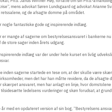
kat, Ph.d. Janus Winther Høy, fortalte om sin Ph.d.-afhandlin
e krise”, mens advokat Søren Lundsgaard og advokat Arianne Sv
i retssalene, og de afsagte domme på området.
for nogle fantastiske gode og inspirerende indlæg.
r er mange af sagerne om bestyrelsesansvaret i bankerne nu a
f de store sager inden årets udgang.
nspirerende indlæg var der under hele kurset en livlig udveks
nsvar.
 inden sagerne startede en tese om, at der skulle være skær
e virksomheder, men det har han måtte revidere, da de afsagte
har skærpet ansvaret, men har anlagt en linje, hvor domstolen
tilsidesætte ledelsens vurderinger og skøn forudsat, at grund
år med en opdateret version af sin bog, ”Bestyrelsens ansvar