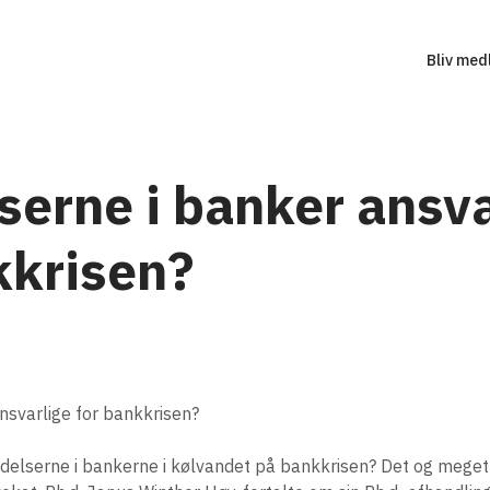
Bliv med
lserne i banker ansva
kkrisen?
nsvarlige for bankkrisen?
delserne i bankerne i kølvandet på bankkrisen? Det og meget m