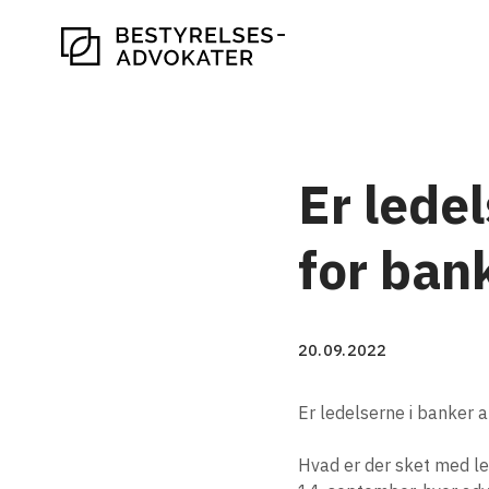
Er lede
for ban
20.09.2022
Er ledelserne i banker a
Hvad er der sket med le