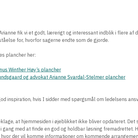
nne fik vi et godt, lærerigt og interessant indblik i flere af d
tåelse for, hvorfor sagerne endte som de gjorde.
es plancher her:
Janus Winther Høy’s plancher
Lundsgaard og advokat Arianne Svardal-Stelmer plancher
 god inspiration, hvis I sidder med spørgsmål om ledelsens ansv
klage, at hjemmesiden i øjeblikket ikke bliver opdateret. Det 
 i gang med at finde en god og holdbar løsning fremadrettet. H
 hvor der vil komme informationer om kommende arrangement