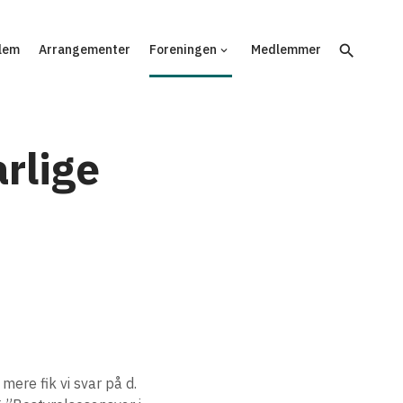
search
lem
Arrangementer
Foreningen
Medlemmer
keyboard_arrow_down
rlige
ere fik vi svar på d.