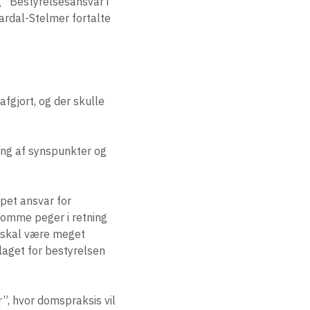
g ”Bestyrelsesansvar i
ardal-Stelmer fortalte
fgjort, og der skulle
ling af synspunkter og
pet ansvar for
 domme peger i retning
e skal være meget
laget for bestyrelsen
”, hvor domspraksis vil