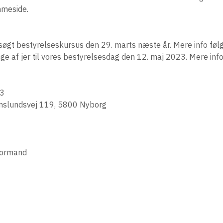
mmeside.
søgt bestyrelseskursus den 29. marts næste år. Mere info følg
nge af jer til vores bestyrelsesdag den 12. maj 2023. Mere info
23
ianslundsvej 119, 5800 Nyborg
 formand