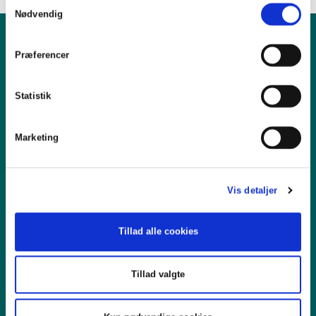
Samtykkevalg
Nødvendig
Præferencer
Kontakt os
Statistik
Vesterbrogade 32
1620 København V
T +45 33437009
Marketing
forening@danskeadvokater.dk
Vis detaljer
Bliv medlem
Tillad alle cookies
Arrangementer
Find bestyrelsesmedlem
Tillad valgte
Vedtægter