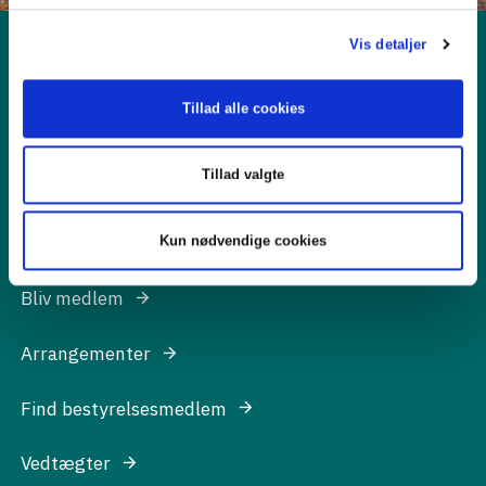
Vis detaljer
Kontakt os
Tillad alle cookies
Vesterbrogade 32
1620 København V
Tillad valgte
T +45 33437009
forening@danskeadvokater.dk
Kun nødvendige cookies
Bliv medlem
Arrangementer
Find bestyrelsesmedlem
Vedtægter