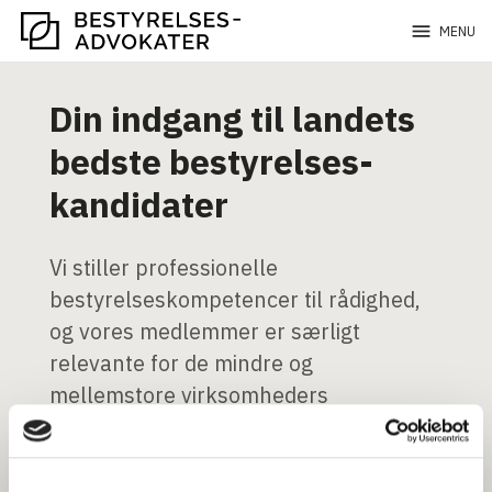
menu
MENU
Din indgang til landets
bedste bestyrelses-
kandidater
Vi stiller professionelle
bestyrelseskompetencer til rådighed,
og vores medlemmer er særligt
relevante for de mindre og
mellemstore virksomheders
bestyrelser. Søg blandt vores mange
kompetente medlemmer og find dit
næste bestyrelsesmedlem her.