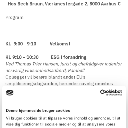
Hos Bech Bruun, Værkmestergade 2, 8000 Aarhus C
Program
Kl. 9:00 - 9:10 Velkomst
Kl. 9:10 – 10:30 ESG i forandring
Ved Thomas Trier Hansen, jurist og chefrådgiver indenfor
ansvarlig virksomhedsadfærd, Rambøll
Oplægget vil berøre blandt andet EU’s
simplificeringsdagsorden, herunder navnlig omnibus-
forslagene, og hvad det betyder for dagsordenen i
virksomhederne. Forsvinder ESG som tema eller er der
andre drivkræfter, herunder anden lovgivning eller
interessenter, der gør bæredygtighed stadig mere
Denne hjemmeside bruger cookies
aktuel? Udover gennemgang af udviklingen, overblik
Vi bruger cookies til at tilpasse vores indhold og annoncer, til at
over relevante nuværende og kommende regler på
vise dig funktioner til sociale medier og til at analysere vores