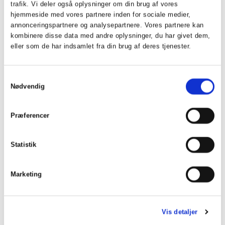
området, som kan påvirke virksomhedernes arbejde og
trafik. Vi deler også oplysninger om din brug af vores
kommunikation, vil Thomas også dele sine erfaringer fra
hjemmeside med vores partnere inden for sociale medier,
arbejdet med kunder i Danmark; Europa og USA.
annonceringspartnere og analysepartnere. Vores partnere kan
kombinere disse data med andre oplysninger, du har givet dem,
eller som de har indsamlet fra din brug af deres tjenester.
Kl. 10:30 – 10:45 Pause 15 min.
Kl. 10:45 – 12:00 Regler og risici i ESG-
Samtykkevalg
kommunikation
Nødvendig
Ved Claus Barrett Christiansen, partner og advokat, Bech
Bruun
Præferencer
Oplægget vil tage udgangspunkt i de regler som
regulerer kommunikation af ESG for virksomheder,
herunder de kommende regler i Empowering
Statistik
Consumers direktivet og spørgsmål i relation til brug af
certificeringer i virksomhedskommunikation.
Marketing
Den seneste retspraksis og praksis fra bl.a.
Forbrugerombudsmanden vil blive gennemgået
sammen med reglerne for bødestraf og de praktiske
Vis detaljer
overvejelser, når man som virksomhedsjurist skal